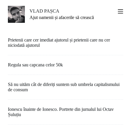
S
k
VLAD PAȘCA
i
Ajut oamenii și afacerile să crească
p
t
o
c
Prietenii care cer imediat ajutorul și prietenii care nu cer
o
niciodată ajutorul
n
t
e
n
Regula sau capcana celor 50k
t
Să nu uităm cât de diferiți suntem sub umbrela capitalismului
de consum
Ionescu înainte de Ionesco. Portrete din jurnalul lui Octav
Șuluțiu