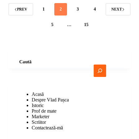
1
2
3
4
PREV
NEXT
5
…
15
Caută
Acasă
Despre Vlad Pașca
Istoric
Prof de mate
Marketer
Scriitor
Contactează-mă