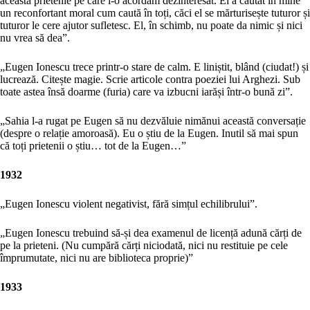
această prietenie pe care i-o acordam dezinteresat. El a căutat în mine
un reconfortant moral cum caută în toți, căci el se mărturisește tuturor și
tuturor le cere ajutor sufletesc. El, în schimb, nu poate da nimic și nici
nu vrea să dea”.
„Eugen Ionescu trece printr-o stare de calm. E liniștit, blând (ciudat!) și
lucrează. Citește magie. Scrie articole contra poeziei lui Arghezi. Sub
toate astea însă doarme (furia) care va izbucni iarăși într-o bună zi”.
„Sahia l-a rugat pe Eugen să nu dezvăluie nimănui această conversație
(despre o relație amoroasă). Eu o știu de la Eugen. Inutil să mai spun
că toți prietenii o știu… tot de la Eugen…”
1932
„Eugen Ionescu violent negativist, fără simțul echilibrului”.
„Eugen Ionescu trebuind să-și dea examenul de licență adună cărți de
pe la prieteni. (Nu cumpără cărți niciodată, nici nu restituie pe cele
împrumutate, nici nu are biblioteca proprie)”
1933