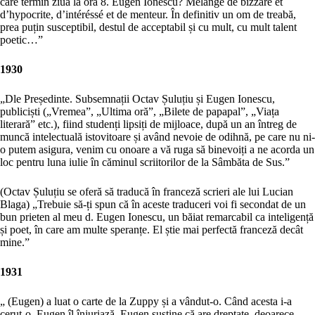
care termin ziua la ora 8. Eugen Ionescu? Mélange de bizzaré et
d’hypocrite, d’intéréssé et de menteur. În definitiv un om de treabă,
prea puțin susceptibil, destul de acceptabil și cu mult, cu mult talent
poetic…”
1930
„Dle Președinte. Subsemnații Octav Șuluțiu și Eugen Ionescu,
publiciști („Vremea”, „Ultima oră”, „Bilete de papapal”, „Viața
literară” etc.), fiind studenți lipsiți de mijloace, după un an întreg de
muncă intelectuală istovitoare și având nevoie de odihnă, pe care nu ni-
o putem asigura, venim cu onoare a vă ruga să binevoiți a ne acorda un
loc pentru luna iulie în căminul scriitorilor de la Sâmbăta de Sus.”
(Octav Șuluțiu se oferă să traducă în franceză scrieri ale lui Lucian
Blaga) „Trebuie să-ți spun că în aceste traduceri voi fi secondat de un
bun prieten al meu d. Eugen Ionescu, un băiat remarcabil ca inteligență
și poet, în care am multe speranțe. El știe mai perfectă franceză decât
mine.”
1931
„ (Eugen) a luat o carte de la Zuppy și a vândut-o. Când acesta i-a
cerut-o, Eugen îl înjuriază. Eugen susține că are dreptate, deoarece