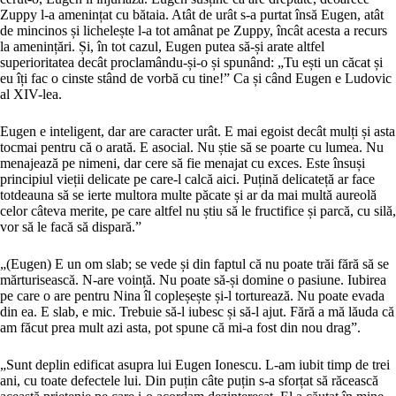
Zuppy l-a amenințat cu bătaia. Atât de urât s-a purtat însă Eugen, atât
de mincinos și lichelește l-a tot amânat pe Zuppy, încât acesta a recurs
la amenințări. Și, în tot cazul, Eugen putea să-și arate altfel
superioritatea decât proclamându-și-o și spunând: „Tu ești un căcat și
eu îți fac o cinste stând de vorbă cu tine!” Ca și când Eugen e Ludovic
al XIV-lea.
Eugen e inteligent, dar are caracter urât. E mai egoist decât mulți și asta
tocmai pentru că o arată. E asocial. Nu știe să se poarte cu lumea. Nu
menajează pe nimeni, dar cere să fie menajat cu exces. Este însuși
principiul vieții delicate pe care-l calcă aici. Puțină delicateță ar face
totdeauna să se ierte multora multe păcate și ar da mai multă aureolă
celor câteva merite, pe care altfel nu știu să le fructifice și parcă, cu silă,
vor să le facă să dispară.”
„(Eugen) E un om slab; se vede și din faptul că nu poate trăi fără să se
mărturisească. N-are voință. Nu poate să-și domine o pasiune. Iubirea
pe care o are pentru Nina îl copleșește și-l torturează. Nu poate evada
din ea. E slab, e mic. Trebuie să-l iubesc și să-l ajut. Fără a mă lăuda că
am făcut prea mult azi asta, pot spune că mi-a fost din nou drag”.
„Sunt deplin edificat asupra lui Eugen Ionescu. L-am iubit timp de trei
ani, cu toate defectele lui. Din puțin câte puțin s-a sforțat să răcească