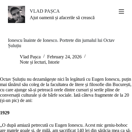
S
k
VLAD PAȘCA
i
Ajut oamenii și afacerile să crească
p
t
o
c
Ionescu înainte de Ionesco. Portrete din jurnalul lui Octav
o
Șuluțiu
n
t
Vlad Pașca
February 24, 2026
e
Note și lecturi
,
Istorie
n
t
Octav Șuluțiu nu dezamăgește nici în legătură cu Eugen Ionescu, puțin
mai tânărul său coleg de la facultatea de litere și filosofie din București,
cu care ajunge să-și petreacă orele dintre cursuri și serile pline de
conversații culturale și de bârfe sociale. Iată câteva fragmente de la 20
(și-un pic) de ani:
1929
„O după amiază petrecută cu Eugen Ionescu. Acest mic geniu-boboc
are mațele goale și, de milă, am sacrificat 140 lei din sărăcia mea ca să-