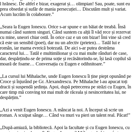
l hrănesc. De altfel e bizar, exagerat și… olimpian! Sau, poate, sunt eu
prea obsedat și sufăr de mania persecuției… Discutăm mult și variat.
Acum lucrăm în colaborare.”
„Seara la Eugen Ionescu. Orice s-ar spune e un băiat de treabă. Însă
numai când suntem singuri. Când suntem cu alții îl văd rece și rezervat
cu mine, uneori chiar ostil. În orice caz e un om bizar! Îmi vine să cred
că este un sensibil (poet), dar nu un afectiv (prieten)… Tatăl lui e
român, iar mama evreică botezată. De aici s-ar putea destrăma
caracterul lui… Tatăl e multimilionar și cu mai multe rânduri de case,
dar, despărțindu-se de prima soție și recăsătorindu-se, își lasă copilul să
moară de foame… Conversația cu Eugen e odihnitoare.”
„La cursul lui Mihalache, unde Eugen Ionescu îi ține piept opunând pe
Croce și înjurând pe Gr. Alexandrescu. Pe Mihalache l-au apucat toți
dracii și suspendă ședința. Apoi, după petrecerea pe străzi cu Eugen, în
care timp mă conving tot mai mult de răceala și nesinceritatea lui, ne
despărțim.”
„Azi a venit Eugen Ionescu. A mâncat la noi. A început să scrie un
roman. A scuipat sânge… Când va muri va pieri un talent real. Păcat!”
„După-amiază, la bibliotecă. Apoi la facultate și cu Eugen Ionescu, cu