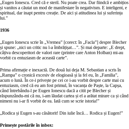
„Eugen Ionescu. Cred că e steril. Nu poate crea. Dar fiindcă e ambițios
și vanitos a căutat un mod de manifestare în negativism. E inteligent, e
spiritual, dar inapt pentru creație. De aici și atitudinea lui și suferința
lui.”
1936
„Eugen Ionescu scrie în „Vremea” [corect: în „Facla”] despre Blecher
și spune: „nici un critic nu l-a îmbrățișat…”. Și mai departe: „E drept,
câțiva descoperitori de valori rare (printre care Anton Holban) mi-au
vorbit cu entuziasm de această carte”.
Prima afirmație e inexactă. De două lui deja M. Sebastian a scris în
„Rampa” o cronică excesiv de elogioasă și la fel eu, în „Familia”,
acum o lună. În ce-i privește pe cei ce i-au vorbit despre carte mai cu
entuziasm, cred că eu am fost primul, în vacanța de Paște, la Capșa,
când întrebându-l pe Eugen Ionescu dacă a citit pe Blecher și
răspunzându-mi că nu, i-am lăudat cartea și el a arătat mirare ca și când
nimeni nu i-ar fi vorbit de ea. Iată cum se scrie istoria!”
„Rodica și Eugen s-au căsătorit! Din iulie încă… Rodica și Eugen!”
Primește postările în inbox: