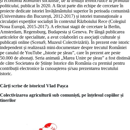
și economia României socialiste, de la tentații tehnocratice la primatul
politicului
, publicat în 2020. A făcut parte din echipe de cercetare în
proiecte dedicate istoriei învățământului superior în perioada comunistă
(Universitatea din București, 2012-2017) și istoriei transnaționale a
circulației experților socialiști în contextul Războiului Rece (Colegiul
Noua Europă, 2015-2017). A efectuat stagii de cercetare la Berlin,
Amsterdam, Regensburg, Budapesta și Geneva. Pe lângă publicarea
articolelor de specialitate, a avut colaborări cu asociații culturale și
publicații online (Scena9, Muzeul Colectivizării). În prezent este istoric
independent și realizează mini-documentare despre trecutul României
pe canalul de YouTube „Istorie pe șleau”, care în prezent are peste
50.000 de abonați. Seria animată „Marea Unire pe șleau” a fost distinsă
de către Societatea de Științe Istorice din România cu premiul pentru
contribuții electronice la cunoașterea și/sau prezentarea trecutului
istoric.
Cărți scrise de istoricul Vlad Pașca
Colectivizarea agriculturii sub comuniști, pe înțelesul copiilor și
tinerilor