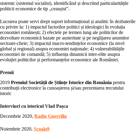
sistemic (sistemul socialist), identificând și descriind particularitățile
politicii economice de tip „ceaușist”.
Lucrarea poate servi drept suport informațional și analitic în dezbaterile
cu privire la: 1) impactul factorilor politici și ideologici în evoluția
economiei românești; 2) efectele pe termen lung ale politicilor de
dezvoltare economică bazate pe austeritate și pe neglijarea anumitor
sectoare-cheie; 3) impactul macro-tendințelor economice (la nivel
global și regional) asupra economiei naționale; 4) vulnerabilitățile
economiei de comandă; 5) influența dinamicii inter-elite asupra
evoluției politicilor și performanțelor economice ale României.
Premii
2019
Premiul Societății de Științe Istorice din România
pentru
contribuții electronice la cunoașterea și/sau prezentarea trecutului
istoric
Interviuri cu istoricul Vlad Pașca
Decembrie 2020,
Radio Guerrilla
Noiembrie 2020,
Școala9