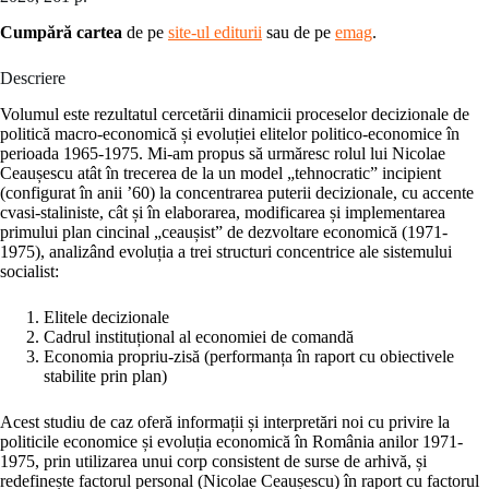
Cumpără cartea
de pe
site-ul editurii
sau de pe
emag
.
Descriere
Volumul este rezultatul cercetării dinamicii proceselor decizionale de
politică macro-economică și evoluției elitelor politico-economice în
perioada 1965-1975. Mi-am propus să urmăresc rolul lui Nicolae
Ceaușescu atât în trecerea de la un model „tehnocratic” incipient
(configurat în anii ’60) la concentrarea puterii decizionale, cu accente
cvasi-staliniste, cât și în elaborarea, modificarea și implementarea
primului plan cincinal „ceaușist” de dezvoltare economică (1971-
1975), analizând evoluția a trei structuri concentrice ale sistemului
socialist:
Elitele decizionale
Cadrul instituțional al economiei de comandă
Economia propriu-zisă (performanța în raport cu obiectivele
stabilite prin plan)
Acest studiu de caz oferă informații și interpretări noi cu privire la
politicile economice și evoluția economică în România anilor 1971-
1975, prin utilizarea unui corp consistent de surse de arhivă, și
redefinește factorul personal (Nicolae Ceaușescu) în raport cu factorul