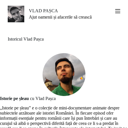
S
k
VLAD PAȘCA
i
Ajut oamenii și afacerile să crească
p
t
o
c
Istoricul Vlad Pașca
o
n
t
e
n
t
Istorie pe șleau
cu Vlad Pașca
„Istorie pe șleau” e o colecție de mini-documentare animate despre
subiectele arzătoare ale istoriei României. În fiecare episod ofer
informații esențiale pentru românii care își pun întrebări și care au
curajul să aibă o perspectivă diferită față de ceea ce li s-a predat în