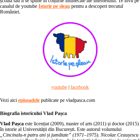
școală sau li se spune în colțurile întunecate ale internetului. Te invit pe
canalul de youtube
Istorie pe șleau
pentru a descoperi trecutul
României.
youtube
|
facebook
Vezi aici
episoadele
publicate pe vladpasca.com
Biografia istoricului Vlad Pașca
Vlad Pașca
este licențiat (2009), master of arts (2011) și doctor (2015)
în istorie al Universității din București. Este autorul volumului
„Cincinalu-n patru ani și jumătate” (1971–1975). Nicolae Ceaușescu