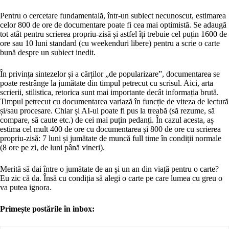
Pentru o cercetare fundamentală, într-un subiect necunoscut, estimarea
celor 800 de ore de documentare poate fi cea mai optimistă. Se adaugă
tot atât pentru scrierea propriu-zisă și astfel îți trebuie cel puțin 1600 de
ore sau 10 luni standard (cu weekenduri libere) pentru a scrie o carte
bună despre un subiect inedit.
În privința sintezelor și a cărților „de popularizare”, documentarea se
poate restrânge la jumătate din timpul petrecut cu scrisul. Aici, arta
scrierii, stilistica, retorica sunt mai importante decât informația brută.
Timpul petrecut cu documentarea variază în funcție de viteza de lectură
și/sau procesare. Chiar și AI-ul poate fi pus la treabă (să rezume, să
compare, să caute etc.) de cei mai puțin pedanți. În cazul acesta, aș
estima cel mult 400 de ore cu documentarea și 800 de ore cu scrierea
propriu-zisă: 7 luni și jumătate de muncă full time în condiții normale
(8 ore pe zi, de luni până vineri).
Merită să dai între o jumătate de an și un an din viață pentru o carte?
Eu zic că da. Însă cu condiția să alegi o carte pe care lumea cu greu o
va putea ignora.
Primește postările în inbox: