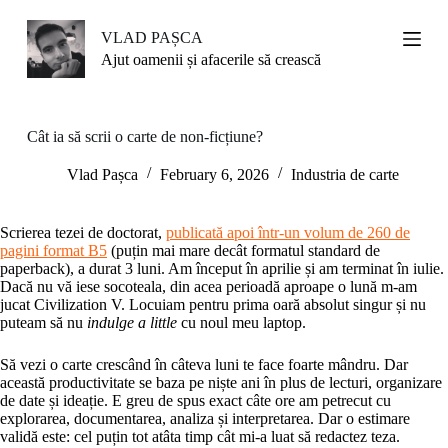
S
k
VLAD PAȘCA
i
Ajut oamenii și afacerile să crească
p
t
o
c
Cât ia să scrii o carte de non-ficțiune?
o
n
Vlad Pașca
February 6, 2026
Industria de carte
t
e
n
Scrierea tezei de doctorat,
publicată apoi într-un volum de 260 de
t
pagini format B5
(puțin mai mare decât formatul standard de
paperback), a durat 3 luni. Am început în aprilie și am terminat în iulie.
Dacă nu vă iese socoteala, din acea perioadă aproape o lună m-am
jucat Civilization V. Locuiam pentru prima oară absolut singur și nu
puteam să nu
indulge a little
cu noul meu laptop.
Să vezi o carte crescând în câteva luni te face foarte mândru. Dar
această productivitate se baza pe niște ani în plus de lecturi, organizare
de date și ideație. E greu de spus exact câte ore am petrecut cu
explorarea, documentarea, analiza și interpretarea. Dar o estimare
validă este: cel puțin tot atâta timp cât mi-a luat să redactez teza.