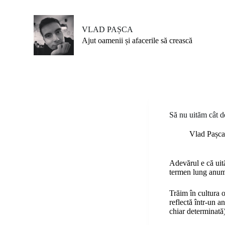
S
k
i
VLAD PAȘCA
p
Ajut oamenii și afacerile să crească
t
o
c
o
n
t
e
n
Să nu uităm cât d
t
Vlad Pașca
Adevărul e că uit
termen lung anumi
Trăim în cultura o
reflectă într-un a
chiar determinată)