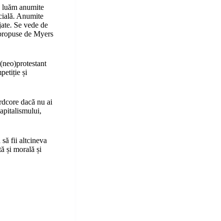
să luăm anumite
ocială. Anumite
jate. Se vede de
te propuse de Myers
 (neo)protestant
etiție și
ardcore dacă nu ai
apitalismului,
 să fii altcineva
ă și morală și