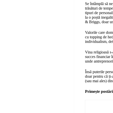
Se întâmplă să ne
trăsături de temp
tipuri de persona
la o poștă inegali
& Briggs, doar une
Valorile care dom
cu topping de hed
individualism, def
Vina religioasă s-
succes financiar î
unde antreprenori
Însă puterile perso
doar pentru că ți-
(sau mai ales) din
Primește postări