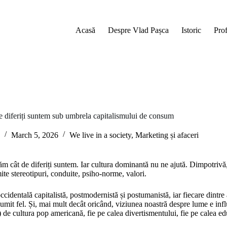
Acasă
Despre Vlad Pașca
Istoric
Pro
e diferiți suntem sub umbrela capitalismului de consum
March 5, 2026
We live in a society
,
Marketing și afaceri
ăm cât de diferiți suntem. Iar cultura dominantă nu ne ajută. Dimpotriv
te stereotipuri, conduite, psiho-norme, valori.
ccidentală capitalistă, postmodernistă și postumanistă, iar fiecare dintre
numit fel. Și, mai mult decât oricând, viziunea noastră despre lume e inf
 de cultura pop americană, fie pe calea divertismentului, fie pe calea ed