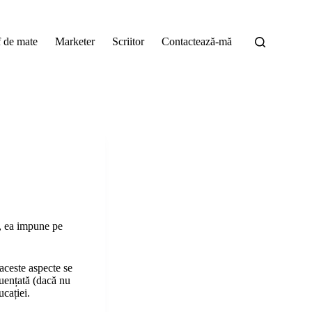
f de mate
Marketer
Scriitor
Contactează-mă
ă, ea impune pe
 aceste aspecte se
luențată (dacă nu
ucației.