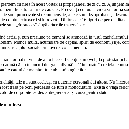
 pierdem cu firea în acest vortex al propagandei de zi cu zi. Ajungem 
erament drept trăsături de caracter. Frecvența culturală creează norma s
litate sunt promovate și recompensate, altele sunt dezaprobate și descura
tatea dintre extroverți și introverți. Dintre cele 16 tipuri de personalita
le sunt „de succes” după criteriile materialiste.
ină astăzi și pun presiune pe oameni se grupează în jurul capitalismului
onism. Muncă multă, acumulare de capital, spirit de economi(sir)e, comp
inirea relațiilor sociale prin avere, consumerism.
a transformat în vina de a nu face suficienți bani (well, la protestanții h
nseamnă că nu te bucuri de grația divină). Trăim poate în religia tehno-c
atul e cardul de membru în clubul arhanghelilor.
nalității tale nu sunt aceleași cu puterile personalității altora. Nu încerca
a fost trasă pe ochi perdeaua de fum a monoculturii. Există o viață fericit
colo de corporate ladder, antreprenoriat și cursa pentru statut.
le în inbox: