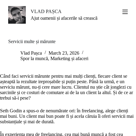
S
k
VLAD PAȘCA
i
Ajut oamenii și afacerile să crească
p
t
o
c
Servicii multe și mărunte
o
n
Vlad Pașca
March 23, 2026
t
Spor la muncă
,
Marketing și afaceri
e
n
t
Când faci servicii mărunte pentru mai mulți clienți, fiecare client se
așteaptă la rezultate ireproșabile și puțin peste. Până la urmă, e un
serviciu mărunt, nu-ți cere mare lucru. Clientul nu știe cât jonglezi cu
sarcinile și ce costuri de comutare ai de la un client la altul. Și de ce ar
trebui să-i pese?
Seth Godin a spus-o de nenumărate ori: în freelancing, alege clienți
mai buni. Un client mai bun poate fi și acela căruia îi oferi servicii mai
substanțiale și mai de durată.
În experiența mea de freelancing, cea mai bună muncă a fost cea