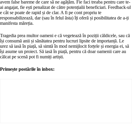
avem false bareme de care să ne agățăm. Fie faci treaba pentru care te-
ai angajat, fie ești penalizat de către potențialii beneficiari. Feedback-ul
e cât se poate de rapid și de clar. A fi pe cont propriu te
responsabilizează, dar (sau în felul ăsta) îți oferă și posibilitatea de a-ți
manifesta măreția.
Tragedia prea multor oameni e că vegetează în poziții căldicele, sau că
își consumă anii și sănătatea pentru lucruri lipsite de importanță. Le
urez să iasă în piață, să simtă în mod nemijlocit forțele și energia ei, să
își asume un proiect. Să iasă în piață, pentru că doar oamenii care au
călcat pe scenă pot fi numiți artiști.
Primește postările în inbox: