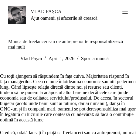
S
k
VLAD PAȘCA
i
Ajut oamenii și afacerile să crească
p
t
o
c
Munca de freelancer sau de antreprenor te responsabilizează
o
mai mult
n
t
Vlad Pașca
April 1, 2026
Spor la muncă
e
n
t
Cu toții ajungem să răspundem în fața cuiva. Majoritatea răspund în
fața managerilor. Ceea ce nu e întotdeauna economic sau util pe termen
lung. Când lipsește relația directă dintre noi și resurse sau clienți,
tindem să ne punem la adăpostul altor bareme decât cele care țin de
economia sau de calitatea serviciului/produsului. De aceea, în sectorul
bugetar (acolo unde banii sunt ai tuturor, dar ai nimănui), dar și în
ONG-uri și în companii mari, oamenii se pot deresponsabiliza mai ușor
în legătură cu lucrurile care contează cu adevărat: să facă o contribuție
optimă în această lume.
Cred că, odată lansați în piață ca freelanceri sau ca antreprenori, nu mai