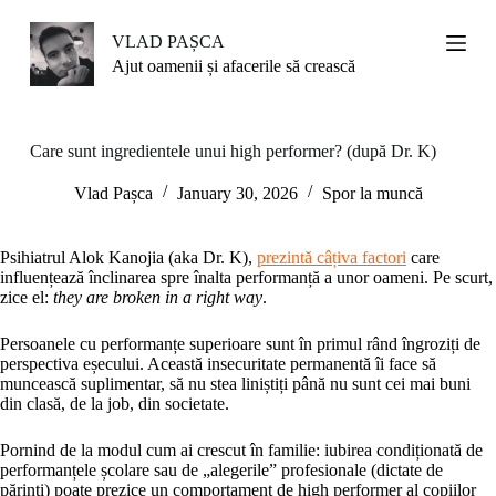
S
k
VLAD PAȘCA
i
Ajut oamenii și afacerile să crească
p
t
o
c
Care sunt ingredientele unui high performer? (după Dr. K)
o
n
Vlad Pașca
January 30, 2026
Spor la muncă
t
e
n
Psihiatrul Alok Kanojia (aka Dr. K),
prezintă câțiva factori
care
t
influențează înclinarea spre înalta performanță a unor oameni. Pe scurt,
zice el:
they are broken in a right way
.
Persoanele cu performanțe superioare sunt în primul rând îngroziți de
perspectiva eșecului. Această insecuritate permanentă îi face să
muncească suplimentar, să nu stea liniștiți până nu sunt cei mai buni
din clasă, de la job, din societate.
Pornind de la modul cum ai crescut în familie: iubirea condiționată de
performanțele școlare sau de „alegerile” profesionale (dictate de
părinți) poate prezice un comportament de high performer al copiilor