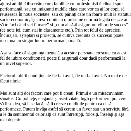
ajunși adulți. Observăm cum familiile cu profesioniști înclinați spre
performanță, sau cu imigranți middle class care vor ca ai lor copii să
reușească în noua societate, sau cu părinți care țin foarte mult la statutul
socio-economic, își cresc copiii cu o presiune enormă legată de „ce ai
să te faci când vei fi mare” și „cum ai să-ți asiguri un viitor de succes”
(ce note iei, cum stai în clasamente etc.). Prin tot felul de aprecieri,
încurajări, așteptări și proiecții, se cultivă credința că succesul poate
însemna un singur lucru: performanța înaltă.
Așa se face că siguranța mentală a acestor persoane crescute cu acest
fel de iubire condiționată poate fi asigurată doar dacă performează la
un nivel superior.
Factorul iubirii condiționate fie l-ai avut, fie nu l-ai avut. Nu mai e de
făcut nimic.
Mai sunt alți doi factori care pot fi creați. Primul e un misecuvinism
sănătos. Cu politețe, eleganță și asertivitate, high performerii pot cere
să li se dea, să li se facă, să li creeze condițiile pentru ca ei să
performeze. Putem învăța astfel să cerem un favor sau un serviciu fără
a le da sentimentul celorlalți că sunt întrerupți, folosiți, înșelați și așa
mai departe.