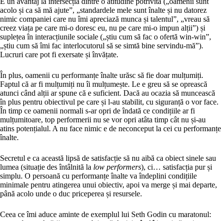
E un avantaj la intersecția dintre o atitudine potrivită („oamenii sunt
acolo și ca să mă ajute”, „standardele mele sunt înalte și nu datorez
nimic companiei care nu îmi apreciază munca și talentul”, „vreau să
creez viața pe care mi-o doresc eu, nu pe care mi-o impun alții”) și
suplețea în interacțiunile sociale („știu cum să fac o ofertă win-win”,
„știu cum să îmi fac interlocutorul să se simtă bine servindu-mă”).
Lucruri care pot fi exersate și învățate.
În plus, oamenii cu performanțe înalte urăsc să fie doar mulțumiți.
Faptul că ar fi mulțumiți nu îi mulțumește. Le e greu să se oprească
atunci când alții ar spune că e suficient. Dacă au ocazia să muncească
în plus pentru obiectivul pe care și l-au stabilit, cu siguranță o vor face.
În timp ce oamenii normali s-ar opri de îndată ce condițiile ar fi
mulțumitoare, top performerii nu se vor opri atâta timp cât nu și-au
atins potențialul. A nu face nimic e de neconceput la cei cu performanțe
înalte.
Secretul e ca această lipsă de satisfacție să nu aibă ca obiect sinele sau
lumea (situație des întâlnită la
low performers
), ci… satisfacția pur și
simplu. O persoană cu performanțe înalte va îndeplini condițiile
minimale pentru atingerea unui obiectiv, apoi va merge și mai departe,
până acolo unde o duc priceperea și resursele.
Ceea ce îmi aduce aminte de exemplul lui Seth Godin cu maratonul: