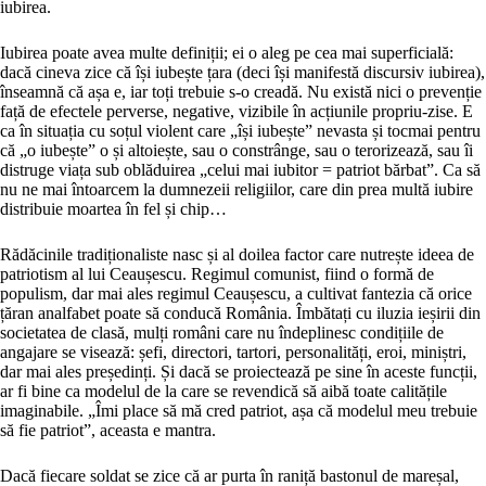
iubirea.
Iubirea poate avea multe definiții; ei o aleg pe cea mai superficială:
dacă cineva zice că își iubește țara (deci își manifestă discursiv iubirea),
înseamnă că așa e, iar toți trebuie s-o creadă. Nu există nici o prevenție
față de efectele perverse, negative, vizibile în acțiunile propriu-zise. E
ca în situația cu soțul violent care „își iubește” nevasta și tocmai pentru
că „o iubește” o și altoiește, sau o constrânge, sau o terorizează, sau îi
distruge viața sub oblăduirea „celui mai iubitor = patriot bărbat”. Ca să
nu ne mai întoarcem la dumnezeii religiilor, care din prea multă iubire
distribuie moartea în fel și chip…
Rădăcinile tradiționaliste nasc și al doilea factor care nutrește ideea de
patriotism al lui Ceaușescu. Regimul comunist, fiind o formă de
populism, dar mai ales regimul Ceaușescu, a cultivat fantezia că orice
țăran analfabet poate să conducă România. Îmbătați cu iluzia ieșirii din
societatea de clasă, mulți români care nu îndeplinesc condițiile de
angajare se visează: șefi, directori, tartori, personalități, eroi, miniștri,
dar mai ales președinți. Și dacă se proiectează pe sine în aceste funcții,
ar fi bine ca modelul de la care se revendică să aibă toate calitățile
imaginabile. „Îmi place să mă cred patriot, așa că modelul meu trebuie
să fie patriot”, aceasta e mantra.
Dacă fiecare soldat se zice că ar purta în raniță bastonul de mareșal,