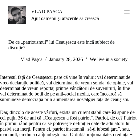
S
k
VLAD PAȘCA
i
Ajut oamenii și afacerile să crească
p
t
o
c
De ce „patriotismul” lui Ceaușescu este încă subiect de
o
discuție?
n
t
Vlad Pașca
January 28, 2026
We live in a society
e
n
t
Interesul față de Ceaușescu pare că vine în valuri: val determinat de
vreo declarație politică, val determinat de vreun sondaj de opinie, val
determinat de vreun reportaj printre vânzătorii de suveniruri, în fine –
val determinat de boții de pe anti-social media, care încearcă să
submineze democrația prin alimentarea nostalgiei față de ceaușism.
Dar, dincolo de aceste vârfuri, există un curent stabil care își spune de
cel puțin 36 de ani că „Ceaușescu a fost patriot”. Patriot, de ce? Patriot
în primul rând pentru că se potrivește definiției date de adulatorii lui
pasivi sau inerți. Pentru ei, patriot înseamnă „să-ți iubești țara”, sau,
mai mult, credința că îți iubești țara. O dublă iraționalitate: credința +