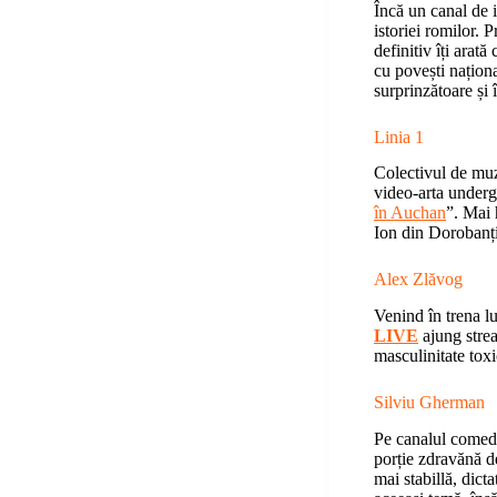
Încă un canal de i
istoriei romilor. P
definitiv îți arat
cu povești națion
surprinzătoare și
Linia 1
Colectivul de mu
video-arta underg
în Auchan
”. Mai 
Ion din Dorobanți
Alex Zlăvog
Venind în trena l
LIVE
ajung strea
masculinitate toxi
Silviu Gherman
Pe canalul comed
porție zdravănă d
mai stabillă, dicta