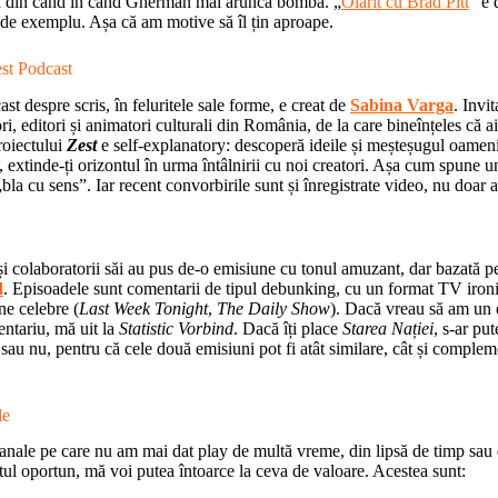
să din când în când Gherman mai aruncă bomba. „
Olărit cu Brad Pitt
” e 
 de exemplu. Așa că am motive să îl țin aproape.
st Podcast
t despre scris, în feluritele sale forme, e creat de
Sabina Varga
. Invit
tori, editori și animatori culturali din România, de la care bineînțeles că a
roiectului
Zest
e self-explanatory: descoperă ideile și meșteșugul oameni
, extinde-ți orizontul în urma întâlnirii cu noi creatori. Așa cum spune 
„bla cu sens”. Iar recent convorbirile sunt și înregistrate video, nu doar 
 colaboratorii săi au pus de-o emisiune cu tonul amuzant, dar bazată pe 
d
. Episoadele sunt comentarii de tipul debunking, cu un format TV ironi
e celebre (
Last Week Tonight
,
The Daily Show
). Dacă vreau să am un e
entariu, mă uit la
Statistic Vorbind
. Dacă îți place
Starea Nației
, s-ar put
 sau nu, pentru că cele două emisiuni pot fi atât similare, cât și comple
le
anale pe care nu am mai dat play de multă vreme, din lipsă de timp sau d
tul oportun, mă voi putea întoarce la ceva de valoare. Acestea sunt: