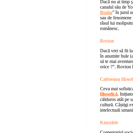
Dacă nu ai timp și
canalul său de Y
Bushu
” în jurul 
sau de fenomene c
râsul lui molipsit
românesc.
Rovion
Dacă vrei să fii 
în anumite bule (a
să te mai aventure
orice ?”. Rovion 
Cafeneaua filosof
Ceva mai sofistica
filosofică
. Iniția
călduros atât pe sa
cultură. Câștigi 
intelectuali uman
Kinezărie
Comentariul social