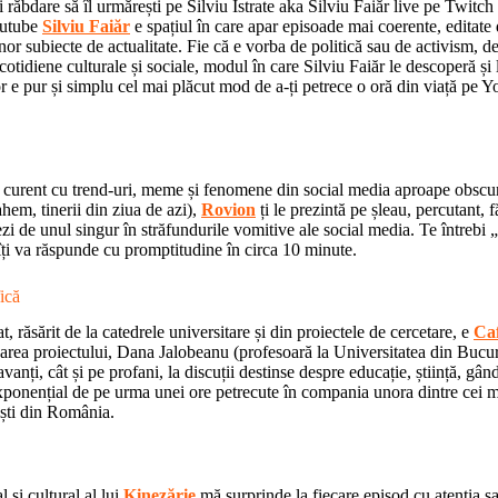
 răbdare să îl urmărești pe Silviu Istrate aka Silviu Faiăr live pe Twitch l
outube
Silviu Faiăr
e spațiul în care apar episoade mai coerente, editate 
unor subiecte de actualitate. Fie că e vorba de politică sau de activism, d
otidiene culturale și sociale, modul în care Silviu Faiăr le descoperă ș
or e pur și simplu cel mai plăcut mod de a-ți petrece o oră din viață pe 
la curent cu trend-uri, meme și fenomene din social media aproape obscu
hem, tinerii din ziua de azi),
Rovion
ți le prezintă pe șleau, percutant, f
zi de unul singur în străfundurile vomitive ale social media. Te întrebi
îți va răspunde cu promptitudine în circa 10 minute.
ică
t, răsărit de la catedrele universitare și din proiectele de cercetare, e
Ca
toarea proiectului, Dana Jalobeanu (profesoară la Universitatea din Bucureș
vanți, cât și pe profani, la discuții destinse despre educație, știință, gândi
exponențial de pe urma unei ore petrecute în compania unora dintre cei m
iști din România.
 și cultural al lui
Kinezărie
mă surprinde la fiecare episod cu atenția sa 