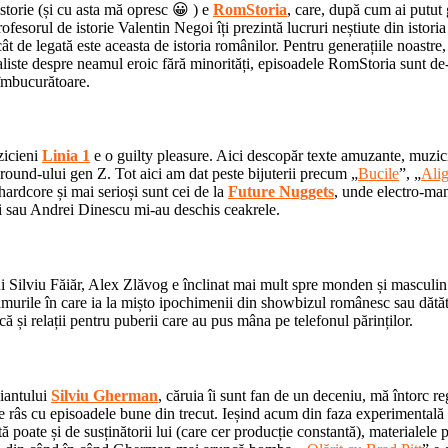
storie (și cu asta mă opresc 😀 ) e
RomStoria
, care, după cum ai putut 
rofesorul de istorie Valentin Negoi îți prezintă lucruri neștiute din istoria
ă cât de legată este aceasta de istoria românilor. Pentru generațiile noastre
aliste despre neamul eroic fără minorități, episoadele RomStoria sunt de
 îmbucurătoare.
zicieni
Linia 1
e o guilty pleasure. Aici descopăr texte amuzante, muzici
round-ului gen Z. Tot aici am dat peste bijuterii precum „
Bucile
”, „
Alig
hardcore și mai serioși sunt cei de la
Future Nuggets
, unde electro-ma
 sau Andrei Dinescu mi-au deschis ceakrele.
ui Silviu Făiăr, Alex Zlăvog e înclinat mai mult spre monden și masculi
murile în care ia la mișto ipochimenii din showbizul românesc sau dătăto
că și relații pentru puberii care au pus mâna pe telefonul părinților.
iantului
Silviu Gherman
, căruia îi sunt fan de un deceniu, mă întorc re
e râs cu episoadele bune din trecut. Ieșind acum din faza experimentală ș
tă poate și de susținătorii lui (care cer producție constantă), materialele 