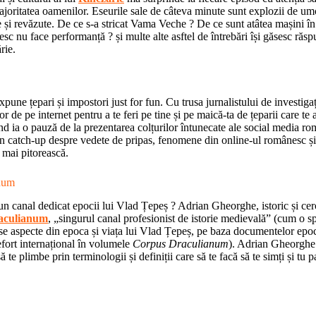
joritatea oamenilor. Eseurile sale de câteva minute sunt explozii de um
te și revăzute. De ce s-a stricat Vama Veche ? De ce sunt atâtea mașini î
sc nu face performanță ? și multe alte asftel de întrebări își găsesc răsp
rie.
pune țepari și impostori just for fun. Cu trusa jurnalistului de investigaț
or de pe internet pentru a te feri pe tine și pe maică-ta de țeparii care te 
nd ia o pauză de la prezentarea colțurilor întunecate ale social media ro
n catch-up despre vedete de pripas, fenomene din online-ul românesc și
mai pitorească.
num
un canal dedicat epocii lui Vlad Țepeș ? Adrian Gheorghe, istoric și cerc
aculianum
, „singurul canal profesionist de istorie medievală” (cum o sp
e aspecte din epoca și viața lui Vlad Țepeș, pe baza documentelor epoci
efort internațional în volumele
Corpus Draculianum
). Adrian Gheorghe ț
ă te plimbe prin terminologii și definiții care să te facă să te simți și tu 