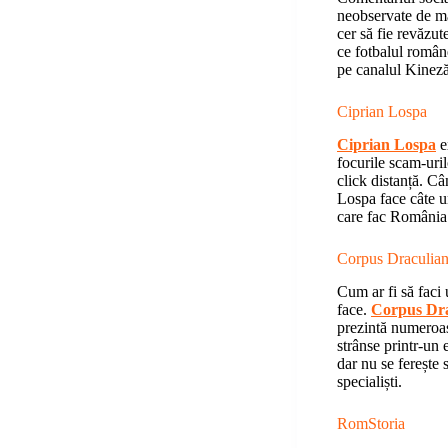
neobservate de ma
cer să fie revăzu
ce fotbalul române
pe canalul Kineză
Ciprian Lospa
Ciprian Lospa
ex
focurile scam-uril
click distanță. Câ
Lospa face câte u
care fac România 
Corpus Draculia
Cum ar fi să faci 
face.
Corpus Dr
prezintă numeroas
strânse printr-un 
dar nu se ferește s
specialiști.
RomStoria