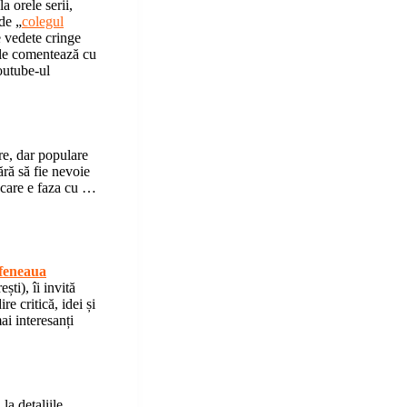
a orele serii,
de „
colegul
e vedete cringe
i le comentează cu
Youtube-ul
re, dar populare
ără să fie nevoie
 „care e faza cu …
feneaua
ti), îi invită
re critică, idei și
ai interesanți
la detaliile