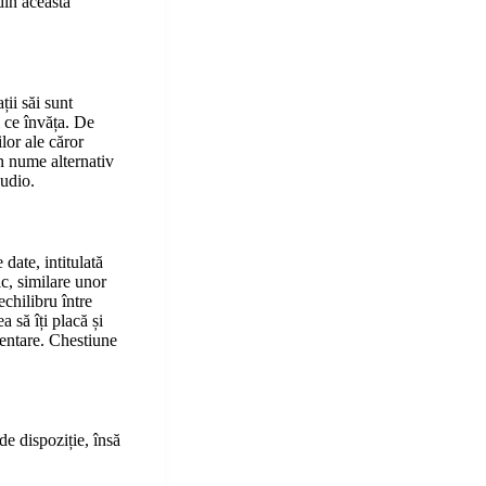
din această
ații săi sunt
i ce învăța. De
lor ale căror
un nume alternativ
audio.
date, intitulată
c, similare unor
chilibru între
ea să îți placă și
mentare. Chestiune
e dispoziție, însă