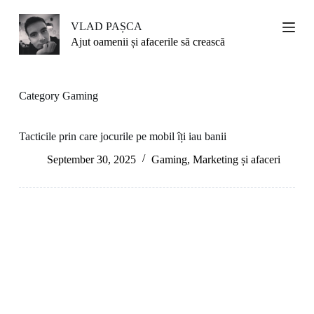
S
k
VLAD PAȘCA
i
Ajut oamenii și afacerile să crească
p
t
o
c
Category
Gaming
o
n
t
Tacticile prin care jocurile pe mobil îți iau banii
e
n
September 30, 2025
Gaming
,
Marketing și afaceri
t