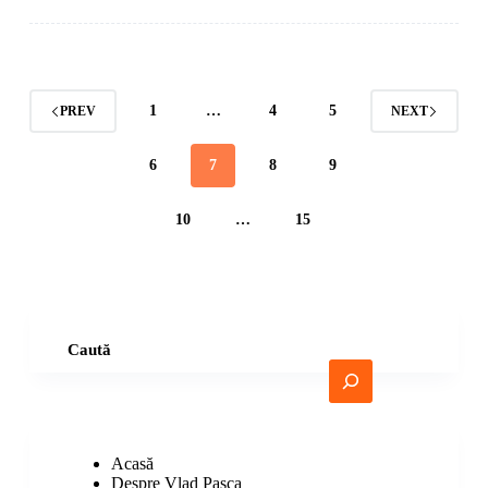
1
…
4
5
PREV
NEXT
6
7
8
9
10
…
15
Caută
Acasă
Despre Vlad Pașca