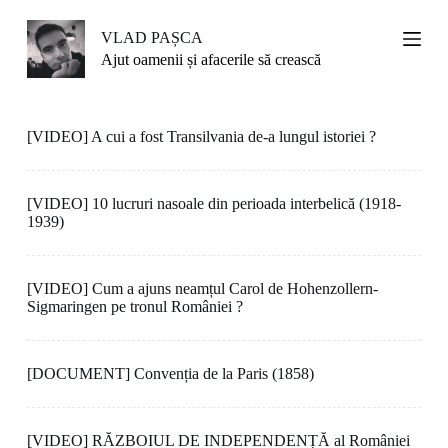
S
k
VLAD PAȘCA
i
Ajut oamenii și afacerile să crească
p
t
o
c
[VIDEO] A cui a fost Transilvania de-a lungul istoriei ?
o
n
t
e
[VIDEO] 10 lucruri nasoale din perioada interbelică (1918-
n
1939)
t
[VIDEO] Cum a ajuns neamțul Carol de Hohenzollern-
Sigmaringen pe tronul României ?
[DOCUMENT] Convenția de la Paris (1858)
[VIDEO] RĂZBOIUL DE INDEPENDENȚĂ al României